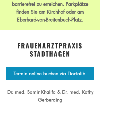
barrierefrei zu erreichen. Parkplätze
finden Sie am Kirchhof
oder am
Eberhard-von-Breitenbuch-Platz.
FRAUENARZTPRAXIS
STADTHAGEN
Termin online buchen via Doctolib
Dr. med. Samir Khalifa
& Dr. med. Kathy
Gerberding
Gemeinschaftspraxis für Frauenheilkunde
und Geburtshilfe
Obernstraße 54, 31655 Stadthagen
Tel.:
05721-3088
, Fax:
05721-3080